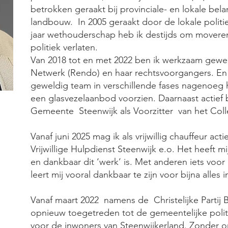
betrokken geraakt bij provinciale- en lokale bel
landbouw. In 2005 geraakt door de lokale politie
jaar wethouderschap heb ik destijds om movere
politiek verlaten.
Van 2018 tot en met 2022 ben ik werkzaam gewee
Netwerk (Rendo) en haar rechtsvoorgangers. E
geweldig team in verschillende fases nagenoeg 
een glasvezelaanbod voorzien. Daarnaast actief 
Gemeente Steenwijk als Voorzitter van het Col
Vanaf juni 2025 mag ik als vrijwillig chauffeur acti
Vrijwillige Hulpdienst Steenwijk e.o. Het heeft mi
en dankbaar dit ‘werk’ is. Met anderen iets voo
leert mij vooral dankbaar te zijn voor bijna alles 
Vanaf maart 2022 namens de Christelijke Partij
opnieuw toegetreden tot de gemeentelijke pol
voor de inwoners van Steenwijkerland. Zonder o