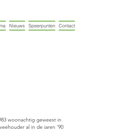
mma
Nieuws
Speerpunten
Contact
983 woonachtig geweest in
veehouder al in de jaren ’90