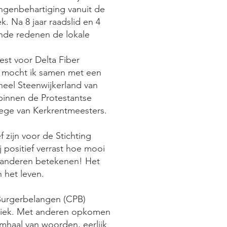
angenbehartiging vanuit de
k. Na 8 jaar raadslid en 4
nde redenen de lokale
st voor Delta Fiber
n mocht ik samen met een
heel Steenwijkerland van
binnen de Protestantse
lege van Kerkrentmeesters.
ef zijn voor de Stichting
j positief verrast hoe mooi
r anderen betekenen! Het
in het leven.
 Burgerbelangen (CPB)
itiek. Met anderen opkomen
mhaal van woorden, eerlijk