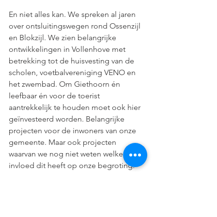
En niet alles kan. We spreken al jaren 
over ontsluitingswegen rond Ossenzijl 
en Blokzijl. We zien belangrijke 
ontwikkelingen in Vollenhove met 
betrekking tot de huisvesting van de 
scholen, voetbalvereniging VENO en 
het zwembad. Om Giethoorn én 
leefbaar én voor de toerist 
aantrekkelijk te houden moet ook hier 
geïnvesteerd worden. Belangrijke 
projecten voor de inwoners van onze 
gemeente. Maar ook projecten 
waarvan we nog niet weten welke 
invloed dit heeft op onze begroting.
Kortom wij kunnen ons niet vinden in 
de voorgestelde keuzes in deze 
begroting maar ook zeker niet in de 