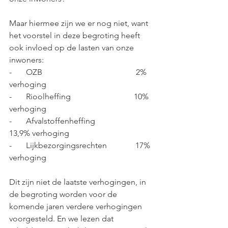
Maar hiermee zijn we er nog niet, want 
het voorstel in deze begroting heeft 
ook invloed op de lasten van onze 
inwoners:
-       OZB                                              2% 
verhoging
-       Rioolheffing                               10% 
verhoging
-       Afvalstoffenheffing                   
13,9% verhoging
-       Lijkbezorgingsrechten              17% 
verhoging
Dit zijn niet de laatste verhogingen, in 
de begroting worden voor de 
komende jaren verdere verhogingen 
voorgesteld. En we lezen dat 