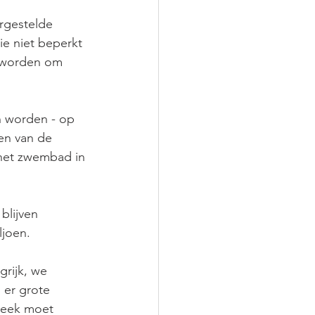
rgestelde 
e niet beperkt 
n worden om 
n worden - op 
en van de 
 het zwembad in 
blijven 
ljoen.
rijk, we 
 er grote 
theek moet 