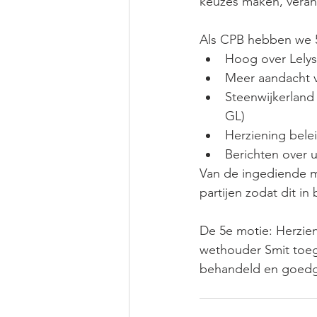
keuzes maken, veran
Als CPB hebben we 5
Hoog over Lely
Meer aandacht 
Steenwijkerland
GL)                     
Herziening bele
Berichten over 
Van de ingediende m
partijen zodat dit i
De 5e motie: Herzie
wethouder Smit toege
behandeld en goedg