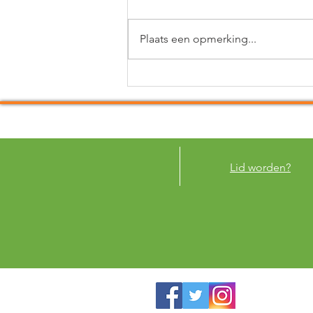
Plaats een opmerking...
Raadsleden komen en gaan
maar de CPB blijft bestaan
Lid worden?