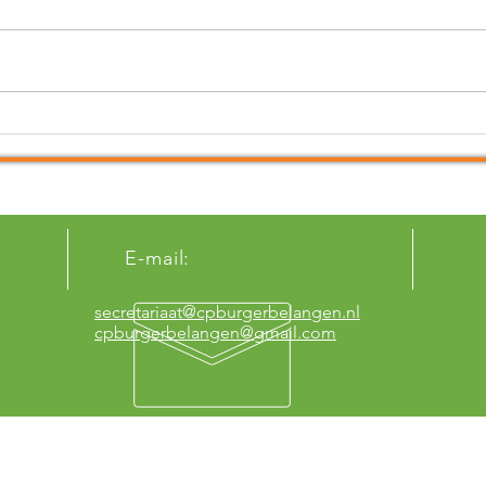
Het venijn van de Unilocatie
Met 
zit in de staart!
schi
E-mail:
secretariaat@cpburgerbelangen.nl
cpburgerbelangen@gmail.com