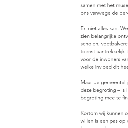
samen met het museu
ons vanwege de bere
En niet alles kan. We
zien belangrijke ont
scholen, voetbalver
toerist aantrekkelij
voor de inwoners va
welke invloed dit he
Maar de gemeentelijk
deze begroting – is
begroting mee te fin
Kortom wij kunnen on
willen is een pas op