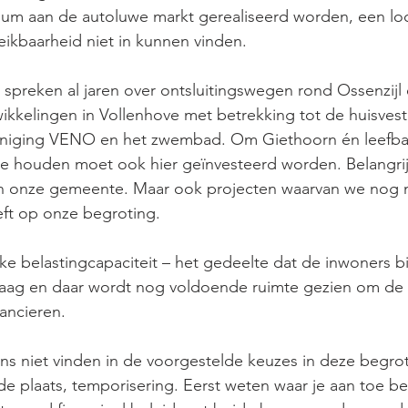
m aan de autoluwe markt gerealiseerd worden, een loc
ikbaarheid niet in kunnen vinden.
 spreken al jaren over ontsluitingswegen rond Ossenzijl 
wikkelingen in Vollenhove met betrekking tot de huisvest
eniging VENO en het zwembad. Om Giethoorn én leefba
k te houden moet ook hier geïnvesteerd worden. Belangri
n onze gemeente. Maar ook projecten waarvan we nog n
eft op onze begroting.
e belastingcapaciteit – het gedeelte dat de inwoners b
 laag en daar wordt nog voldoende ruimte gezien om de 
ancieren.
s niet vinden in de voorgestelde keuzes in deze begrot
 de plaats, temporisering. Eerst weten waar je aan toe b