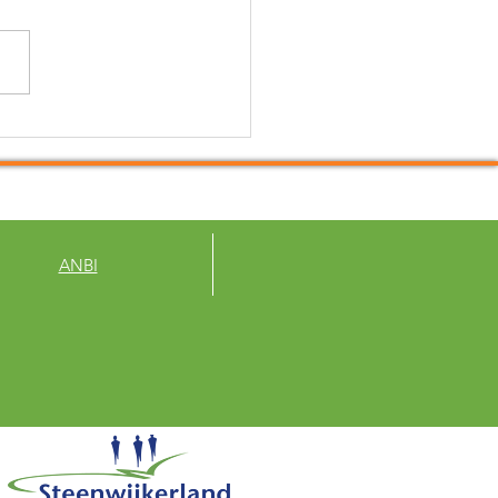
een kanon op een mug
eten
ANBI