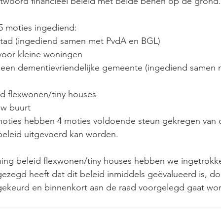
twoord financieel beleid met beide benen op de grond.
 moties ingediend:
stad (ingediend samen met PvdA en BGL)
voor kleine woningen
 een dementievriendelijke gemeente (ingediend samen 
          
id flexwonen/tiny houses
uw buurt
oties hebben 4 moties voldoende steun gekregen van 
n beleid uitgevoerd kan worden.
ning beleid flexwonen/tiny houses hebben we ingetrokk
zegd heeft dat dit beleid inmiddels geëvalueerd is, do
ekeurd en binnenkort aan de raad voorgelegd gaat wo