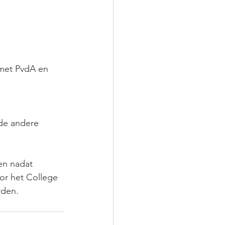
met PvdA en 
de andere 
en nadat 
or het College 
rden.