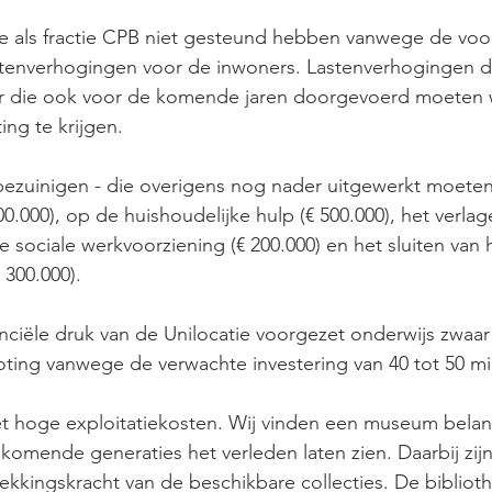
e als fractie CPB niet gesteund hebben vanwege de voo
stenverhogingen voor de inwoners. Lastenverhogingen di
maar die ook voor de komende jaren doorgevoerd moete
ing te krijgen.
 bezuinigen - die overigens nog nader uitgewerkt moete
000), op de huishoudelijke hulp (€ 500.000), het verlag
e sociale werkvoorziening (€ 200.000) en het sluiten van
 300.000).
anciële druk van de Unilocatie voorgezet onderwijs zwaar 
ting vanwege de verwachte investering van 40 tot 50 mi
hoge exploitatiekosten. Wij vinden een museum belang
omende generaties het verleden laten zien. Daarbij zijn
trekkingskracht van de beschikbare collecties. De biblio