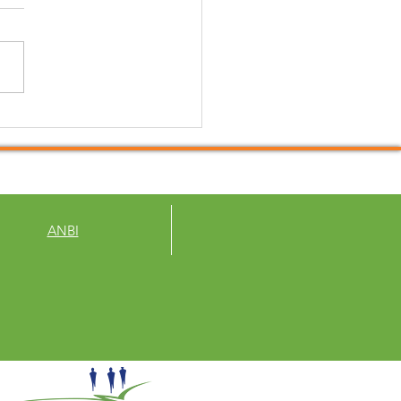
een kanon op een mug
eten
ANBI