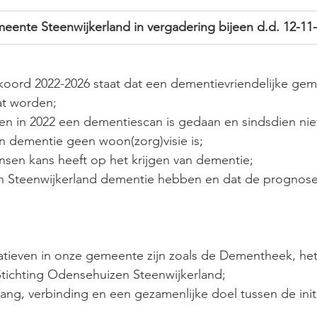
eente Steenwijkerland in vergadering bijeen d.d. 12-11
akkoord 2022-2026 staat dat een dementievriendelijke ge
at worden;
1 en in 2022 een dementiescan is gedaan en sindsdien nie
n dementie geen woon(zorg)visie is;
sen kans heeft op het krijgen van dementie;
n Steenwijkerland dementie hebben en dat de prognose
tiatieven in onze gemeente zijn zoals de Dementheek, he
Stichting Odensehuizen Steenwijkerland;
ng, verbinding en een gezamenlijke doel tussen de init