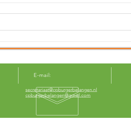
Het venijn van de Unilocatie
Met 
zit in de staart!
schi
E-mail:
secretariaat@cpburgerbelangen.nl
cpburgerbelangen@gmail.com