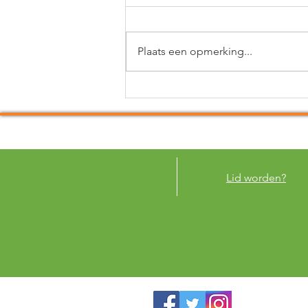
Plaats een opmerking...
Raadsleden komen en gaan
maar de CPB blijft bestaan
Lid worden?