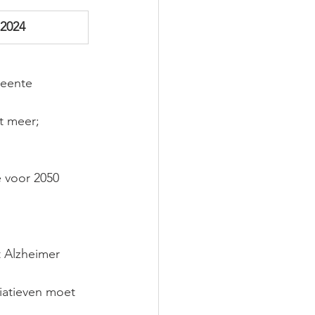
-2024
meente 
t meer;
 voor 2050 
t Alzheimer 
iatieven moet 