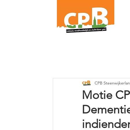
.
CPB Steenwijkerla
Motie CP
Dementie
indiender