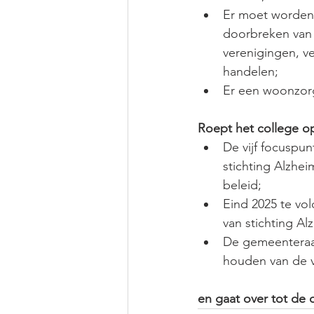
Er moet worden
doorbreken van 
verenigingen, v
handelen;
Er een woonzorg
Roept het college o
De vijf focuspu
stichting Alzhe
beleid;
Eind 2025 te vol
van stichting A
De gemeenteraad
houden van de 
en gaat over tot de 