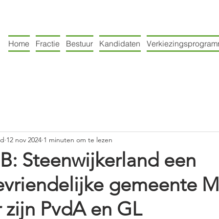
Home
Fractie
Bestuur
Kandidaten
Verkiezingsprogra
nd
12 nov 2024
1 minuten om te lezen
B: Steenwijkerland een
vriendelijke gemeente 
 zijn PvdA en GL