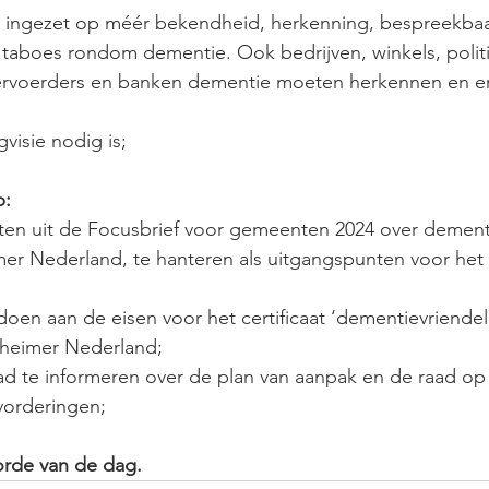
 ingezet op méér bekendheid, herkenning, bespreekba
taboes rondom dementie. Ook bedrijven, winkels, politi
ervoerders en banken dementie moeten herkennen en er
visie nodig is;
p:
nten uit de Focusbrief voor gemeenten 2024 over dement
imer Nederland, te hanteren als uitgangspunten voor het
doen aan de eisen voor het certificaat ‘dementievriende
lzheimer Nederland;
 te informeren over de plan van aanpak en de raad op
vorderingen;
orde van de dag.